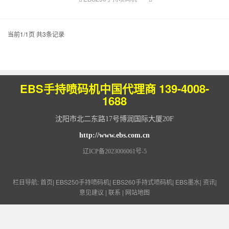
当前1/1页 共3条记录
EBS手持喷码机中国代理商
139-4008-
1688
沈阳市北二东路17号博润国际大厦20F
http://www.ebs.com.cn
辽ICP备2023006061号-5
栏目导航:
首页
|
EBS250手持喷码机
|
EBS260手持式喷码机
|
EBS墨水
|
资讯
|
意见建议
|
联系
|
网站地图